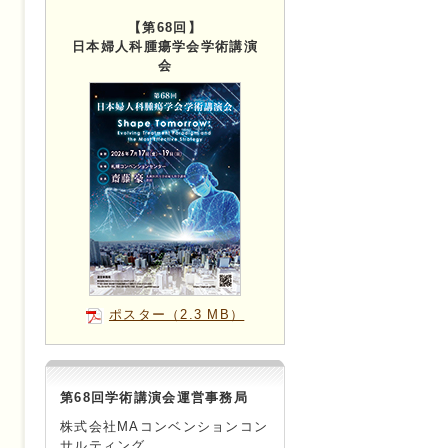
【第68回】
日本婦人科腫瘍学会学術講演
会
ポスター（2.3 MB）
第68回学術講演会運営事務局
株式会社MAコンベンションコン
サルティング