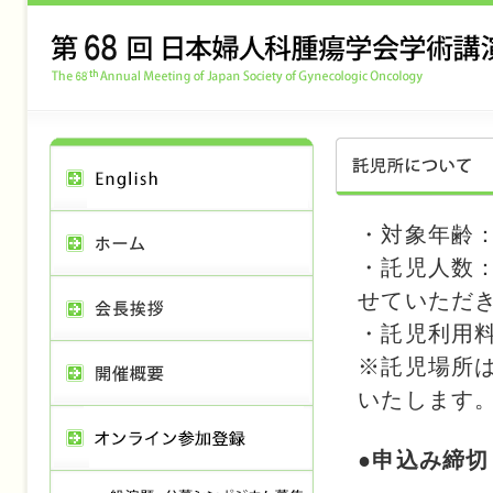
・対象年齢：
・託児人数
せていただ
・託児利用
※託児場所
いたします
●申込み締切