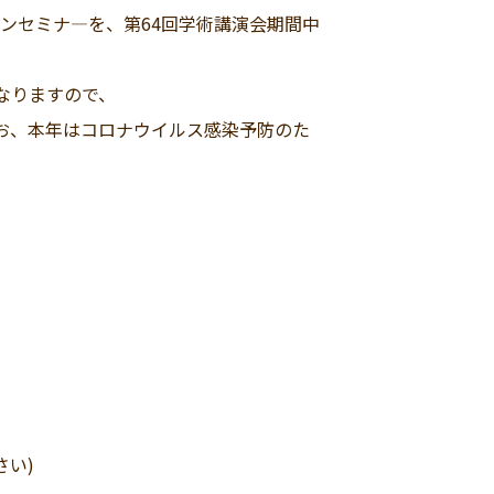
オンセミナ―を、第64回学術講演会期間中
なりますので、
お、本年はコロナウイルス感染予防のた
さい)