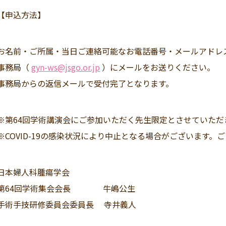
【申込方法】
お名前・ご所属・当日ご連絡可能なお電話番号・メールアドレ
事務局（
gyn-ws@jsgo.or.jp
）にメールをお送りください。
事務局からの返信メールで受付完了となります。
※第64回学術講演会にご参加いただく先生限定とさせていただ
※COVID-19の感染状況により中止となる場合がございます。
日本婦人科腫瘍学会
第64回学術集会会長 牛嶋公生
手術手技研修委員会委員長 寺井義人