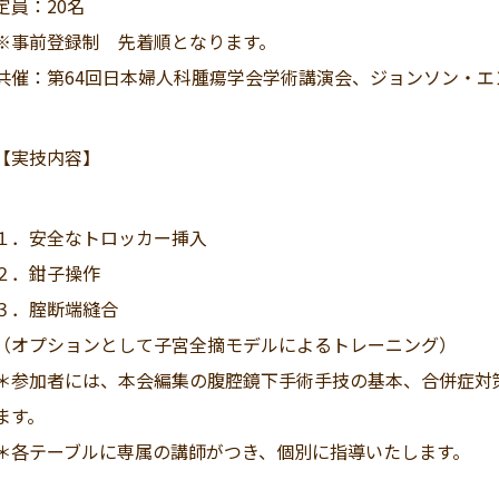
定員：20名
※事前登録制 先着順となります。
共催：第64回日本婦人科腫瘍学会学術講演会、ジョンソン・エ
【実技内容】
１．安全なトロッカー挿入
２．鉗子操作
３．腟断端縫合
（オプションとして子宮全摘モデルによるトレーニング）
＊参加者には、本会編集の腹腔鏡下手術手技の基本、合併症対
ます。
＊各テーブルに専属の講師がつき、個別に指導いたします。