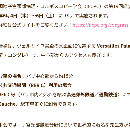
国際子宮頸部病理・コルポスコピー学会（IFCPC）の第19回
年6月4日（木）～6日（土）
に
パリ
で実施されます。
詳細は公式サイトをご覧ください：
https://ifcpc.org/congress
会場は、ヴェルサイユ宮殿の真正面に位置する
Versailles 
デ・コングレ）
で、中心部からのアクセスも良好です。
お車の場合
：パリ中心部から約15分
公共交通機関（RER C）利用の場合
：
RER C線（パリ市内と郊外を結ぶ
高速郊外鉄道／通勤鉄道
）に
Gauche」駅下車すぐ
に到着できます。
本会では、子宮頸部腫瘍分野において世界的に著名な先生方が